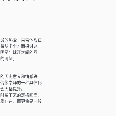
球员的热爱，常常体现在
文将从多个方面探讨这一
及明星与球迷之间的互
感的渴望。
载的历史意义和情感联
对偶像崇拜的一种具体化
往会大幅提升。
意时留下来的定格画面，
物质存在，而更像是一段