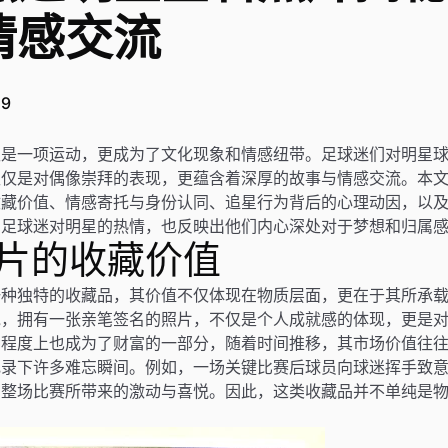
情感交流
49
仅是一项运动，更成为了文化现象和情感纽带。足球迷们对明星
仅仅是对偶像崇拜的表现，更蕴含着深厚的故事与情感交流。本
收藏价值、情感寄托与身份认同、追星行为背后的心理动因，以
了足球迷对明星的热情，也反映出他们内心深处对于梦想和归属
照片的收藏价值
一种独特的收藏品，其价值不仅体现在物质层面，更在于其所承
说，拥有一张亲笔签名的照片，不仅是个人成就感的体现，更是
种程度上也成为了财富的一部分，随着时间推移，其市场价值往
记录下许多难忘瞬间。例如，一场关键比赛后球员向球迷挥手致
了整场比赛所带来的激动与喜悦。因此，这类收藏品并不单纯是