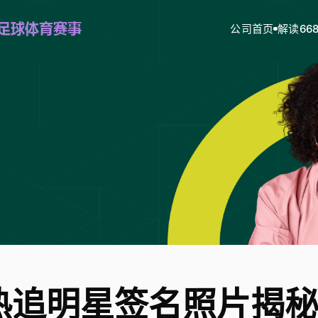
公司首页
解读668
热追明星签名照片揭