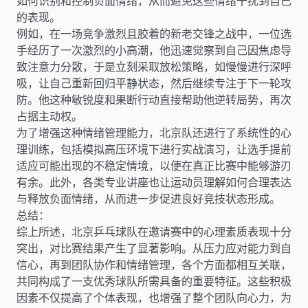
如何识别和控制负面情绪，从而避免这些情绪干扰到自己
的表现。
例如，在一场竞争激烈且胶着的新老交锋之战中，一位选
手经历了一次激烈的小高潮，他迅速觉察到自己因焦虑导
致注意力分散，于是立刻采取放松策略，如慢慢进行深呼
吸，让自己重新回归平静状态，然后继续专注于下一轮攻
防。他这种敏锐度和果断行动直接帮助他逆转局势，再次
占据主动权。
为了增强这种情绪管理能力，北京队还进行了系统性的心
理训练，包括模拟高压环境下进行实战演习，让选手提前
适应可能出现的不稳定情境，以便在真正比赛中能够游刃
有余。此外，各类专业讲座也让运动员理解如何合理表达
与释放负面情绪，从而进一步促进良好竞技状态形成。
总结：
综上所述，北京乒乓球队在邀请赛中的心理素质表现十分
突出，对比赛结果产生了显著影响。从压力应对能力到自
信心，再到团队协作和情绪管理，各个方面都相互关联，
共同构成了一支优秀球队所需具备的重要特征。这些积极
因素不仅提高了个体表现，也增强了整个团队向心力，为