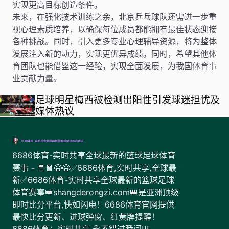
实现更高目标创造条件。
未来，在强化技术训练之余，北京乒乓球队还需进一步重
视心理素质培养，以确保每位成员都能拥有最佳状态迎接
各种挑战。同时，引入更多专业心理辅导资源，将为整体
发展注入新的动力，实现更优异成绩。同时，希望其他体
育团队也能借鉴这一经验，实现全面发展，为我国体育事
业贡献力量。
足球明星梅西被检测出阳性引发球迷担忧及
媒体热议
6686体育-实时共享全球最新的篮球足球体育
赛事 - 🧧🧧😄😄✅6686体育,实时共享,全球最
新✅6686体育-实时共享全球最新的篮球足球
体育赛事👑shangderongzi.com👑是亚洲顶级
即时比分平台,快如闪电！6686体育官网提供
最快比分更新、进球弹窗、红黄牌提醒！