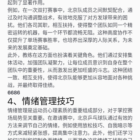
起到了显著作用。
例如，在一次双打赛事中，北京队成员之间默契配合，通
过及时沟通调整战术，有效地克服了对方发球带来的困
扰。他们各司其职，相互扶持，使得整个团队如同一个精
密运转的机器，每一个环节都流畅无阻。这种高度协作不
仅提升了单场赛事胜率，也培养出深厚的人际关系，为未
来的发展奠定基础。
此外，教练在这方面也扮演着关键角色。他们通过安排集
体活动，加强团队凝聚力，让每位成员意识到自身在整个
团队中的重要性，从而激发出更加旺盛的斗志。这种团结
一致、相互支持，使得北京队能够更加从容地面对各种挑
战，并最终取得佳绩。
6686
4、情绪管理技巧
情绪管理是运动员心理素质的重要组成部分，对于掌控赛
场局势至关重要。在邀请赛中，北京乒乓球队通过有效的
方法来调节自己的情绪，例如使用放松技巧、自我暗示等
方式来减轻紧张感，提高集中注意力。此外，他们还学习