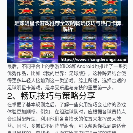
最后，不同平台上的手游如iOS和Android也推出了一系列
优秀作品，比如《我的世界：足球版》，这种跨界结合使
得更多年轻人接触到这一类游戏。综上所述，选择合适的
足球明星卡游戏，是享受乐趣与竞技的重要第一步。
2、畅玩技巧与策略分享
在掌握了基本规则之后，了解一些实用技巧会让你的游戏
体验更加顺畅。例如，在组建球队时，应根据各球员特点
合理搭配阵型，利用他们各自擅长的位置来发挥最大效
益。同时，多尝试不同阵型组合，可以帮助你找到最适合
自己风格的一套战术，从而在比赛中取得更好的成绩。