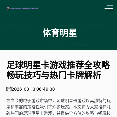
体育明星
足球明星卡游戏推荐全攻略
畅玩技巧与热门卡牌解析
2026-03-13 06:49:38
在当今的电子游戏市场中，足球明星卡游戏以其独特的玩
法和丰富的策略性吸引了众多玩家。本文将为大家推荐几
款热门的足球明星卡游戏，并提供全方位的攻略与畅玩技