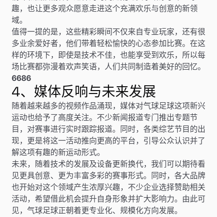
趣，也让更多观众愿意走进这个充满欢乐与创意的新领
域。
值得一提的是，这些精彩瞬间不仅来自专业玩家，还有很
多业余爱好者，他们带着轻松愉快的心态参加比赛。在这
样的环境下，即使是技术不佳，也能享受到欢乐，所以每
场比赛都弥漫着欢声笑语，人们共同制造着美好的回忆。
6686
4、媒体反响与未来发展
随着越来越多的视频作品涌现，媒体对气球足球这项新兴
运动也给予了高度关注。不少新闻报道专门推出专题节
目，对赛事进行实时跟踪报道。同时，各类综艺节目的出
现，更是将这一活动推向更高的平台，引导公众认识并了
解这项有趣的新运动形式。
未来，随着技术的发展及设备更新换代，我们可以期待看
见更具创意、更为丰富多彩的赛事形式。同时，各大品牌
也开始对这个领域产生浓厚兴趣，不少企业选择赞助相关
活动，希望借此机会提升自身形象并扩大影响力。由此可
见，气球足球正朝着更专业化、规模化方向发展。