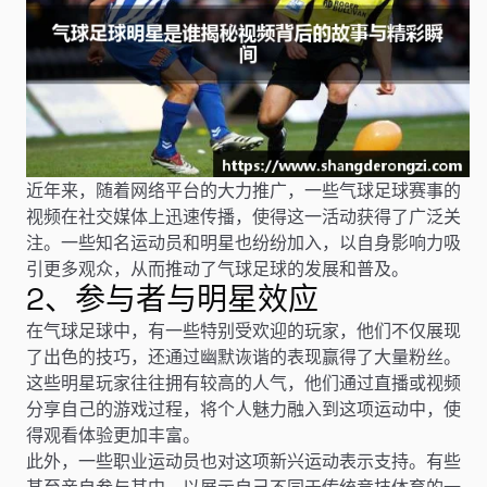
近年来，随着网络平台的大力推广，一些气球足球赛事的
视频在社交媒体上迅速传播，使得这一活动获得了广泛关
注。一些知名运动员和明星也纷纷加入，以自身影响力吸
引更多观众，从而推动了气球足球的发展和普及。
2、参与者与明星效应
在气球足球中，有一些特别受欢迎的玩家，他们不仅展现
了出色的技巧，还通过幽默诙谐的表现赢得了大量粉丝。
这些明星玩家往往拥有较高的人气，他们通过直播或视频
分享自己的游戏过程，将个人魅力融入到这项运动中，使
得观看体验更加丰富。
此外，一些职业运动员也对这项新兴运动表示支持。有些
甚至亲自参与其中，以展示自己不同于传统竞技体育的一