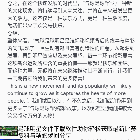
总之，在这个快速发展的时代里，“气球足球”作为一种新
的文化现象，将持续吸引大众关注，并将在未来迸发出更
大的活力。这不仅是一种娱乐方式，更是一种生活态度，
为我们带来了欢笑与快乐。
总结：
整体来看，“气球足球明星是谁揭秘视频背后的故事与精彩
瞬间”展现了一幅生动有趣且富有创造性的画卷。从起源到
发展，再到明星效应以及未来展望，每一个环节都彰显着
这项新兴运动所蕴含的重要价值——那就是快乐和团结。
而这种力量，无疑将在未来继续推动其不断前行，让我们
共同期待它给我们带来的更多惊喜！
This is a new movement, and its popularity will likely
continue to grow as it captures the hearts of more
people. 让我们拭目以待，在不久之后，我们或许能看到
更多关于“气球足球”的精彩故事，以及那些让我们捧腹大
笑又感动万分的人物！
足球明星文件下载软件助你轻松获取最新比赛
资料与精彩瞬间分享