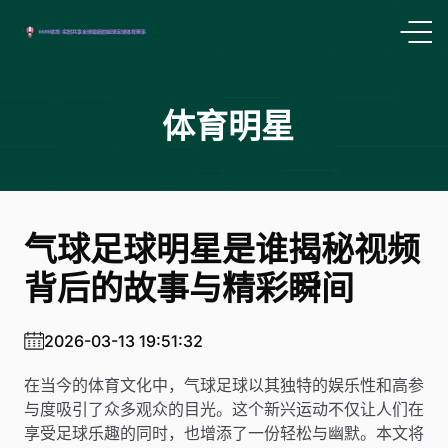
体育明星
气球足球明星是谁揭秘视频
背后的故事与精彩瞬间
2026-03-13 19:51:32
在当今的体育文化中，气球足球以其独特的娱乐性和高参
与度吸引了众多观众的目光。这个新兴运动不仅让人们在
享受足球乐趣的同时，也增添了一份轻松与幽默。本文将