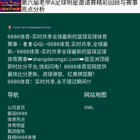
第六届老甲A足球明星邀请赛精彩回顾与赛事
亮点分析
6686体育-实时共享全球最新的篮球足球体育
赛事 - 🧧🧧😄😄✅6686体育,实时共享,全球最
新✅6686体育-实时共享全球最新的篮球足球
体育赛事👑shangderongzi.com👑是亚洲顶级
即时比分平台,快如闪电！6686体育官网提供
最快比分更新、进球弹窗、红黄牌提醒！
6686体育：实时共享,永不错过瞬间!!!
导航
网站地图
公司首页
XML
解读6686
体育热点
体育明星
集团服务
联络6686体育