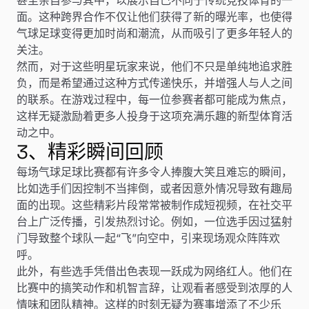
面。这种跨界合作不仅让他们获得了新的曝光率，也使得
气球足球变得更加时尚和潮流，从而吸引了更多年轻人的
关注。
然而，对于这些明星玩家来说，他们不只是单纯地追求胜
负，而是希望通过这种方式传递快乐，并增强人与人之间
的联系。在游戏过程中，每一位参赛者都可能成为焦点，
这样无疑激励着更多人投身于这项充满乐趣的新型体育活
动之中。
3、精彩瞬间回顾
每场气球足球比赛都有许多令人捧腹大笑且难忘的瞬间，
比如选手们因控制不当摔倒，或者因意外情况导致有趣局
面的出现。这些精彩片段常常被制作成短视频，在社交平
台上广泛传播，引发热烈讨论。例如，一位选手因过猛射
门导致整个球队一起“飞”向空中，引来现场观众阵阵欢
呼。
此外，有些选手凭借出色表现一跃成为网络红人。他们在
比赛中的搞笑动作和机智言辞，让观看者感受到浓厚的人
情味和团队精神。这样的时刻无疑为赛事增添了不少乐